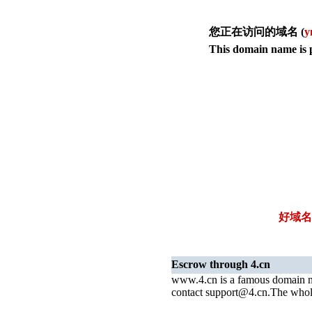
您正在访问的域名 (
y
This domain name is p
好域名
Escrow through 4.cn
www.4.cn is a famous domain n
contact support@4.cn.The whol